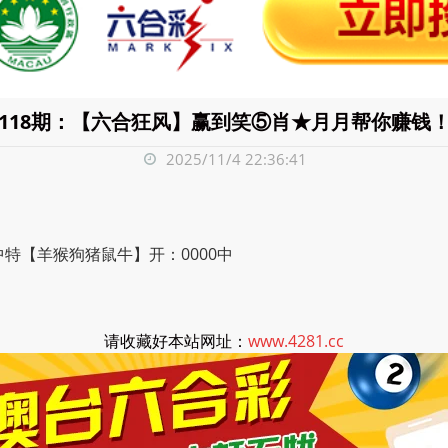
118期：【六合狂风】赢到笑⑤肖★月月帮你赚钱
2025/11/4 22:36:41
中特【羊猴狗猪鼠牛】开：0000中
请收藏好本站网址：
www.4281.cc