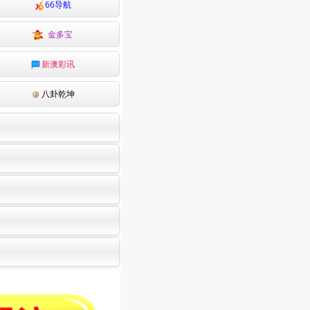
66导航
金多宝
新澳彩讯
八卦乾坤