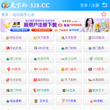
登录
/
注册
首页
论坛高手心水
>
特区总站
天下彩票
天空彩票
2028娱乐
手机开奖
48K开奖
澳门彩料
澳门图库
澳门好彩
老澳官网
黄大仙网
49彩票
49图库
9b资料
澳门赢彩
118图库
天天好彩
嬴彩吧站
天下彩料
水果奶奶
澳门平特
8818资料
66宝典
惠泽天下
综合资料
王中王
777开奖
66导航